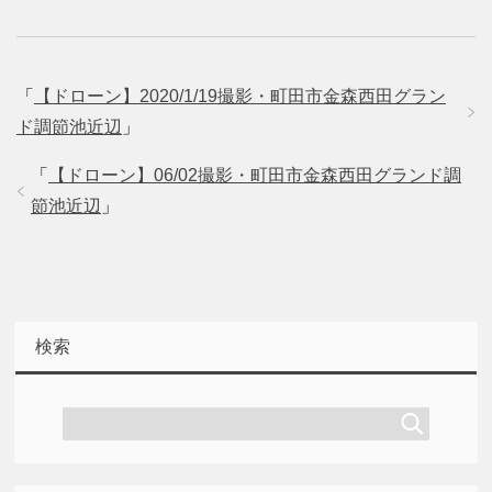
ン
ド
ウ
で
開
き
ま
「
【ドローン】2020/1/19撮影・町田市金森西田グラン
す
)
ド調節池近辺
」
「
【ドローン】06/02撮影・町田市金森西田グランド調
節池近辺
」
検索