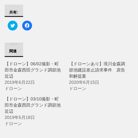
共有:
ク
F
リ
a
ッ
c
ク
e
し
b
て
o
T
o
w
k
関連
i
で
t
共
t
有
【ドローン】06/02撮影・町
【ドローンあり】境川金森調
e
す
r
る
田市金森西田グランド調節池
節池建設差止請求事件 原告
で
に
近辺
共
は
和解提案
有
ク
2019年6月22日
2020年6月15日
(
リ
新
ッ
ドローン
ドローン
し
ク
い
し
ウ
て
【ドローン】03/10撮影・町
ィ
く
田市金森西田グランド調節池
ン
だ
ド
さ
近辺
ウ
い
で
(
2019年5月18日
開
新
ドローン
き
し
ま
い
す
ウ
)
ィ