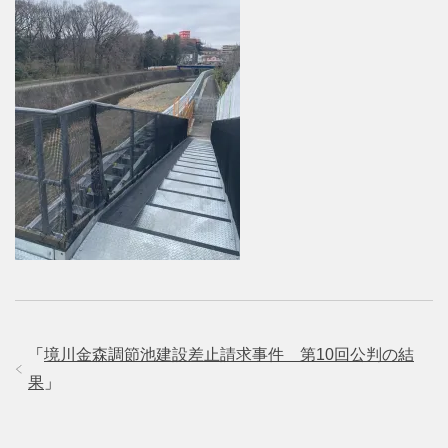
「
境川金森調節池建設差止請求事件 第10回公判の結
果
」