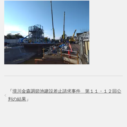
「
境川金森調節池建設差止請求事件 第１１・１２回公
判の結果
」